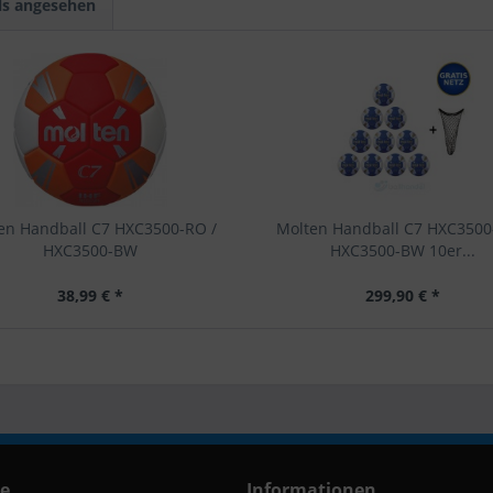
ls angesehen
en Handball C7 HXC3500-RO /
Molten Handball C7 HXC3500
HXC3500-BW
HXC3500-BW 10er...
38,99 € *
299,90 € *
ce
Informationen