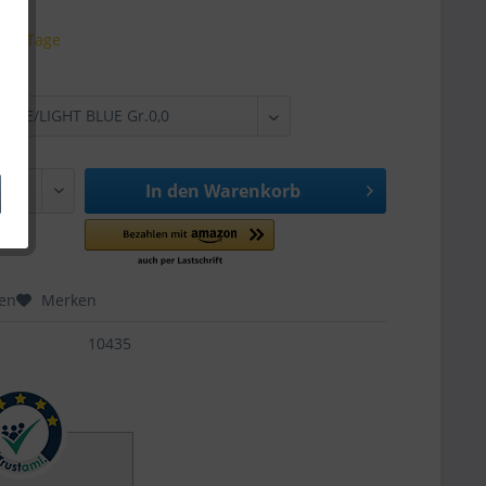
 3-5 Tage
In den
Warenkorb
hen
Merken
10435