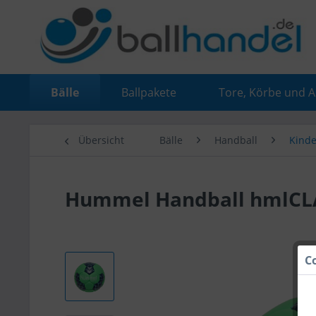
Bälle
Ballpakete
Tore, Körbe und 
Übersicht
Bälle
Handball
Kinde
Hummel Handball hmlCLA
C