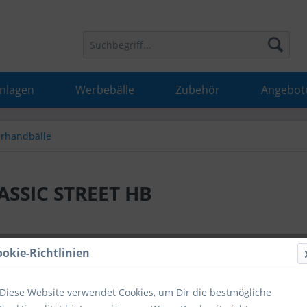
Anlagen
Werbebälle
Zubehör
Angebot
rhandbälle
SSIC STREET HB
19,99 
ookie-Richtlinien
inkl. MwSt.
inkl
Diese Website verwendet Cookies, um Dir die bestmögliche
Hinweise fü