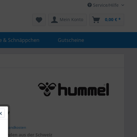
Service/Hilfe
Mein Konto
0,00 € *
e & Schnäppchen
Gutscheine
€ *
. Versandkosten
r
Kunden aus der Schweiz