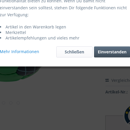
Funktionalität bieten zu können. Wenn Du damit nicht
einverstanden sein solltest, stehen Dir folgende Funktionen nicht
Lieferzeit
zur Verfügung:
Größe:
Artikel in den Warenkorb legen
Merkzettel
Artikelempfehlungen und vieles mehr
Mehr Informationen
Schließen
Einverstanden
Vergleic
Artikel-Nr.: