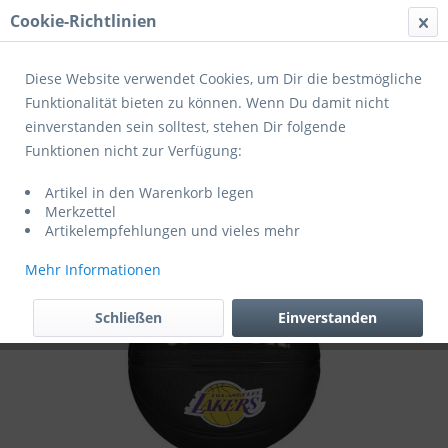
Cookie-Richtlinien
Menü
Diese Website verwendet Cookies, um Dir die bestmögliche
Funktionalität bieten zu können. Wenn Du damit nicht
einverstanden sein solltest, stehen Dir folgende
Übersicht
Spezialbälle
Funktionen nicht zur Verfügung:
Wilson Basketball NBA TEAM TRIBUTE
Artikel in den Warenkorb legen
MINI BLACK
Merkzettel
Artikelempfehlungen und vieles mehr
Mehr Informationen
Schließen
Einverstanden