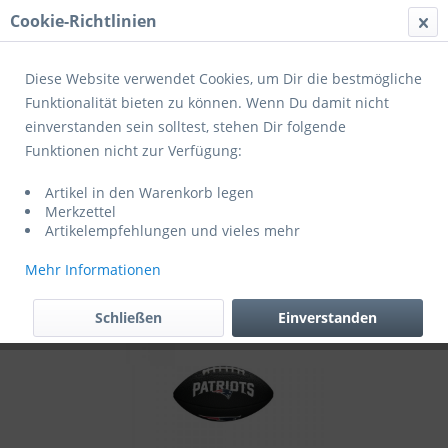
Cookie-Richtlinien
Menü
Diese Website verwendet Cookies, um Dir die bestmögliche
Funktionalität bieten zu können. Wenn Du damit nicht
einverstanden sein solltest, stehen Dir folgende
Übersicht
Jugendbälle
Funktionen nicht zur Verfügung:
Wilson Football NFL Team Logo Mini New
Artikel in den Warenkorb legen
England Patriots WTF1533BLXBNE
Merkzettel
Artikelempfehlungen und vieles mehr
Mehr Informationen
Schließen
Einverstanden