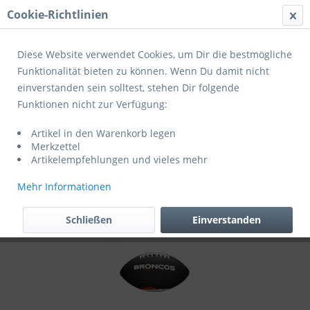
Cookie-Richtlinien
Menü
Diese Website verwendet Cookies, um Dir die bestmögliche
Funktionalität bieten zu können. Wenn Du damit nicht
einverstanden sein solltest, stehen Dir folgende
Übersicht
Jugendbälle
Funktionen nicht zur Verfügung:
Wilson Football NFL Team Logo Mini
Artikel in den Warenkorb legen
Denver Broncos WTF1533BLXBDN
Merkzettel
Artikelempfehlungen und vieles mehr
Mehr Informationen
Schließen
Einverstanden