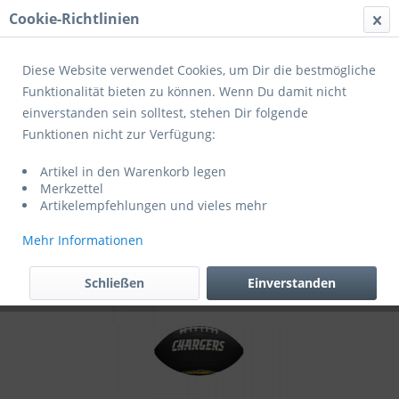
Cookie-Richtlinien
Menü
Diese Website verwendet Cookies, um Dir die bestmögliche
Funktionalität bieten zu können. Wenn Du damit nicht
einverstanden sein solltest, stehen Dir folgende
Übersicht
Jugendbälle
Funktionen nicht zur Verfügung:
Wilson Football NFL Team Logo Mini Los
Artikel in den Warenkorb legen
Angeles Chargers WTF1533BLXBLAC
Merkzettel
Artikelempfehlungen und vieles mehr
Mehr Informationen
Schließen
Einverstanden