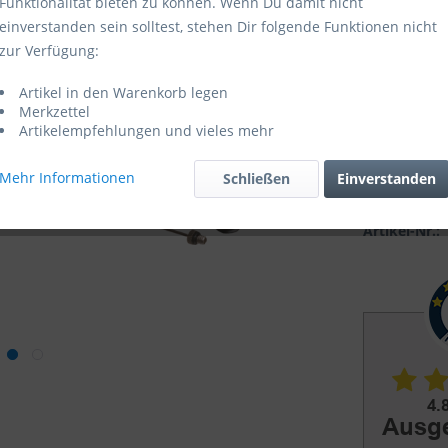
Funktionalität bieten zu können. Wenn Du damit nicht
einverstanden sein solltest, stehen Dir folgende Funktionen nicht
Sofort ver
zur Verfügung:
Artikel in den Warenkorb legen
Merkzettel
Artikelempfehlungen und vieles mehr
Mehr Informationen
Schließen
Einverstanden
Vergleic
Artikel-Nr.: