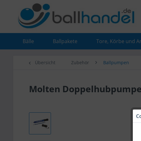
Bälle
Ballpakete
Tore, Körbe und A
Übersicht
Zubehör
Ballpumpen
Molten Doppelhubpumpe
C