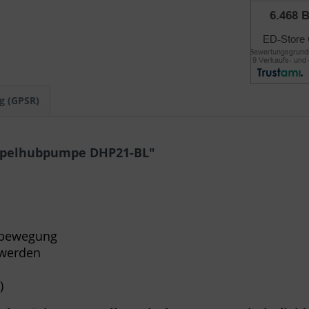
g (GPSR)
ppelhubpumpe DHP21-BL"
sbewegung
 werden
)