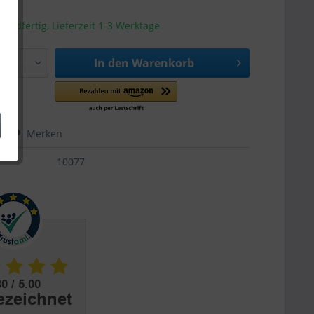
sandfertig, Lieferzeit 1-3 Werktage
In den
Warenkorb
hen
Merken
10077