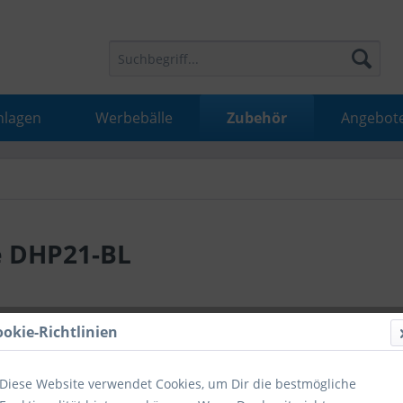
nlagen
Werbebälle
Zubehör
Angebot
 DHP21-BL
16,99 
ookie-Richtlinien
inkl. MwSt.
inkl
Diese Website verwendet Cookies, um Dir die bestmögliche
Hinweise fü