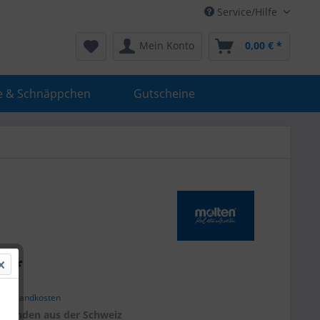
Service/Hilfe
Mein Konto
0,00 € *
e & Schnäppchen
Gutscheine
€ *
. Versandkosten
r
Kunden aus der Schweiz