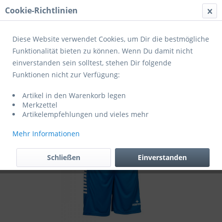
Cookie-Richtlinien
Menü
Diese Website verwendet Cookies, um Dir die bestmögliche
Funktionalität bieten zu können. Wenn Du damit nicht
einverstanden sein solltest, stehen Dir folgende
Übersicht
Zusatzaustattung
Funktionen nicht zur Verfügung:
Derbystar (2) Hose Primo V24 (exklusiv
Artikel in den Warenkorb legen
für Mitglieder des SV Masburg)
Merkzettel
Artikelempfehlungen und vieles mehr
Mehr Informationen
Schließen
Einverstanden