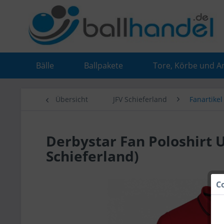
Bälle
Ballpakete
Tore, Körbe und A
Übersicht
JFV Schieferland
Fanartikel
Derbystar Fan Poloshirt U
Schieferland)
C