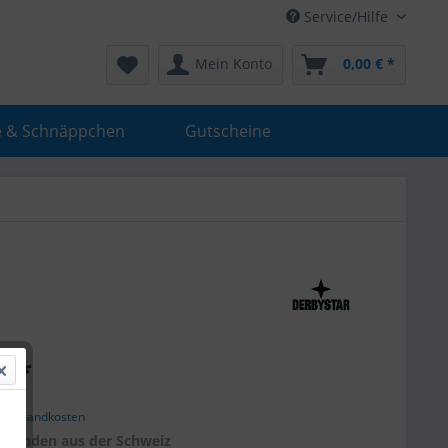
Service/Hilfe
Mein Konto
0,00 € *
e & Schnäppchen
Gutscheine
€ *
. Versandkosten
r
Kunden aus der Schweiz