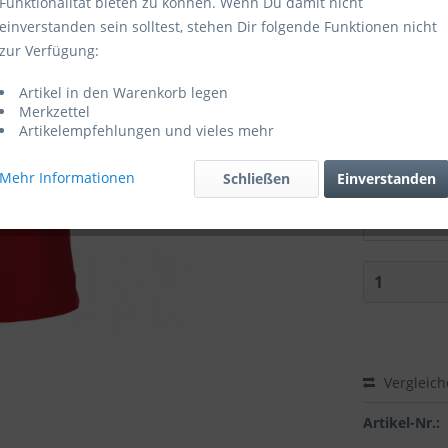
Funktionalität bieten zu können. Wenn Du damit nicht
einverstanden sein solltest, stehen Dir folgende Funktionen nicht
Lieferzei
zur Verfügung:
Größe:
Artikel in den Warenkorb legen
Merkzettel
Artikelempfehlungen und vieles mehr
Mehr Informationen
Schließen
Einverstanden
Zubehör di
Lieferung
Vergleic
Artikel-Nr.: