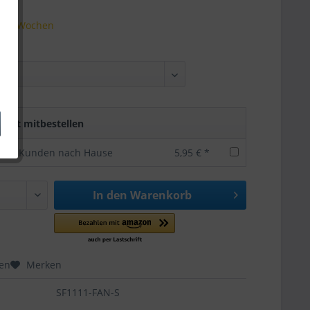
t 1-2 Wochen
rekt mitbestellen
 zum Kunden nach Hause
5,95 € *
In den
Warenkorb
hen
Merken
SF1111-FAN-S