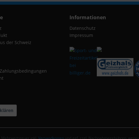
ce
Informationen
z
Datenschutz
dukt
Impressum
us der Schweiz
 Zahlungsbedingungen
ht
klären
zl. Mehrwertsteuer inkl.
Versandkosten
und ggf. zzgl. Nachnahmegebühren, wenn n