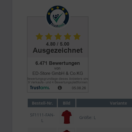
Bestell-Nr.
Bild
Variante
SF1111-FAN-
Größe: L
L