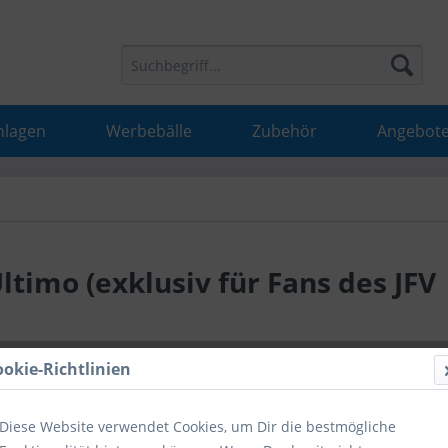
nlagen
Werbebälle
Zubehör
Angebot
ltimo (exklusiv für Fans des JFV
27,50 
ookie-Richtlinien
inkl. MwSt.
inkl
Diese Website verwendet Cookies, um Dir die bestmögliche
Hinweise fü