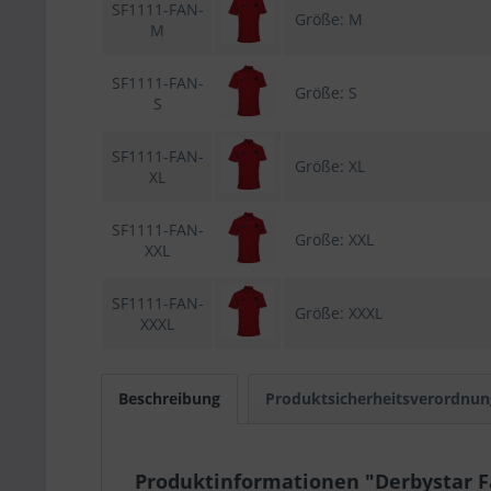
SF1111-FAN-
Größe: M
M
SF1111-FAN-
Größe: S
S
SF1111-FAN-
Größe: XL
XL
SF1111-FAN-
Größe: XXL
XXL
SF1111-FAN-
Größe: XXXL
XXXL
Beschreibung
Produktsicherheitsverordnun
Produktinformationen "Derbystar Fan