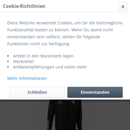
Cookie-Richtlinien
Menü
Diese Website verwendet Cookies, um Dir die bestmögliche
Funktionalität bieten zu können. Wenn Du damit nicht
einverstanden sein solltest, stehen Dir folgende
Übersicht
Trainerausstattung
Funktionen nicht zur Verfügung:
Derbystar (5) Trainingstop Primo V24
Artikel in den Warenkorb legen
schwarz (exklusiv für Trainer des JFV
Merkzettel
Schieferland)
Artikelempfehlungen und vieles mehr
Mehr Informationen
Schließen
Einverstanden