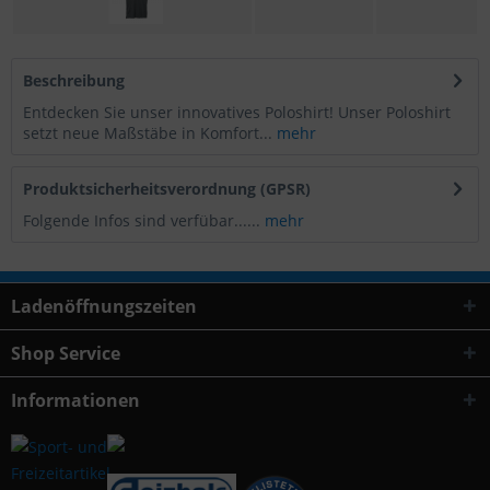
Beschreibung
Entdecken Sie unser innovatives Poloshirt! Unser Poloshirt
setzt neue Maßstäbe in Komfort...
mehr
Produktsicherheitsverordnung (GPSR)
Folgende Infos sind verfübar......
mehr
Ladenöffnungszeiten
Shop Service
Informationen