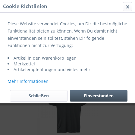
Cookie-Richtlinien
Menü
Diese Website verwendet Cookies, um Dir die bestmögliche
Funktionalität bieten zu können. Wenn Du damit nicht
einverstanden sein solltest, stehen Dir folgende
Übersicht
Zusatzartikel
Funktionen nicht zur Verfügung:
Derbystar Primo Poloshirt grau weiß
Artikel in den Warenkorb legen
(exklusiv für Mitglieder des BSC Güls)
Merkzettel
Artikelempfehlungen und vieles mehr
Mehr Informationen
Schließen
Einverstanden