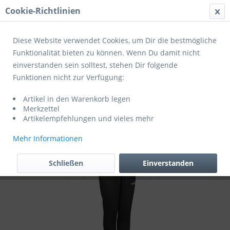
Cookie-Richtlinien
Menü
Diese Website verwendet Cookies, um Dir die bestmögliche
Funktionalität bieten zu können. Wenn Du damit nicht
einverstanden sein solltest, stehen Dir folgende
Übersicht
A bis C Jugend
Funktionen nicht zur Verfügung:
Derbystar Trainingshose Madrid V25
Artikel in den Warenkorb legen
schwarz weiß (exklusiv für Mitglieder des
Merkzettel
SV Ochtendung)
Artikelempfehlungen und vieles mehr
Mehr Informationen
Schließen
Einverstanden