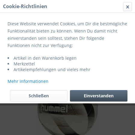
Cookie-Richtlinien
Menü
Diese Website verwendet Cookies, um Dir die bestmögliche
Funktionalität bieten zu können. Wenn Du damit nicht
einverstanden sein solltest, stehen Dir folgende
Übersicht
Spiel- und Profibälle
Funktionen nicht zur Verfügung:
Hummel Fußball Blade Pro Trainer
Artikel in den Warenkorb legen
Trainingsball
Merkzettel
Artikelempfehlungen und vieles mehr
Mehr Informationen
Schließen
Einverstanden