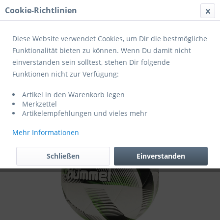
Cookie-Richtlinien
Menü
Diese Website verwendet Cookies, um Dir die bestmögliche
Funktionalität bieten zu können. Wenn Du damit nicht
einverstanden sein solltest, stehen Dir folgende
Übersicht
Trainingsbälle
Funktionen nicht zur Verfügung:
Hummel Fußball Storm Trainer
Artikel in den Warenkorb legen
Trainingsball
Merkzettel
Artikelempfehlungen und vieles mehr
Mehr Informationen
Schließen
Einverstanden