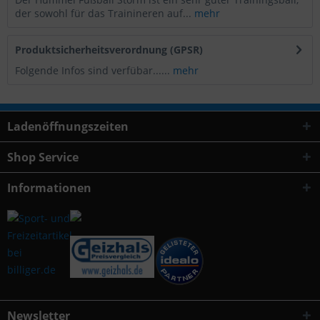
der sowohl für das Trainineren auf...
mehr
Produktsicherheitsverordnung (GPSR)
Folgende Infos sind verfübar......
mehr
Ladenöffnungszeiten
Shop Service
Informationen
Newsletter