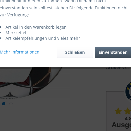
Funktionalität bieten zu können. Wenn Du damit nicht
einverstanden sein solltest, stehen Dir folgende Funktionen nicht
Sofort ver
zur Verfügung:
Artikel in den Warenkorb legen
Merkzettel
Artikelempfehlungen und vieles mehr
Mehr Informationen
Schließen
Einverstanden
Vergleic
Artikel-Nr.: