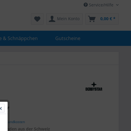
Service/Hilfe
Mein Konto
0,00 € *
e & Schnäppchen
Gutscheine
€ *
. Versandkosten
r
Kunden aus der Schweiz