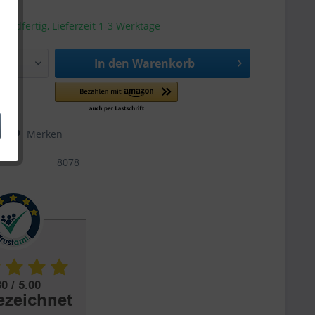
sandfertig, Lieferzeit 1-3 Werktage
In den
Warenkorb
hen
Merken
8078