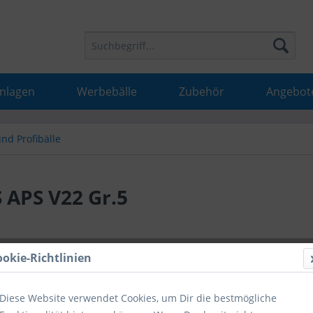
Anlagen
Werbebälle
Zubehör
Angebot
und Profibälle
 APS V22 Gr.5
49,99 
ookie-Richtlinien
inkl. MwSt.
inkl
Diese Website verwendet Cookies, um Dir die bestmögliche
Hinweise fü