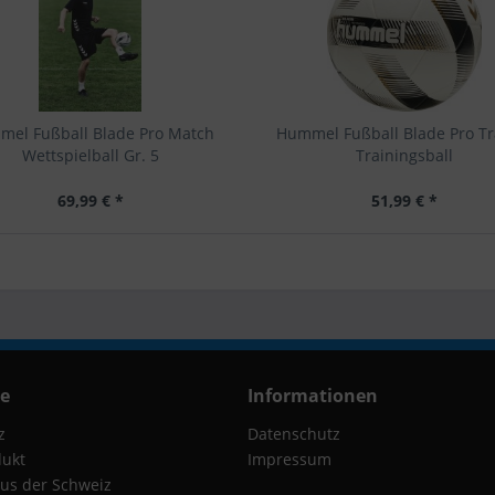
el Fußball Blade Pro Match
Hummel Fußball Blade Pro Tr
Wettspielball Gr. 5
Trainingsball
69,99 € *
51,99 € *
ce
Informationen
z
Datenschutz
dukt
Impressum
us der Schweiz