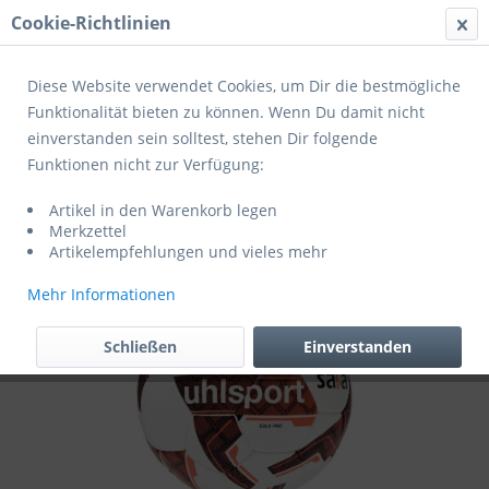
Cookie-Richtlinien
Menü
Diese Website verwendet Cookies, um Dir die bestmögliche
Funktionalität bieten zu können. Wenn Du damit nicht
einverstanden sein solltest, stehen Dir folgende
Übersicht
Trainingsbälle
Funktionen nicht zur Verfügung:
Uhlsport Futsal Sala Pro Gr. 4
Artikel in den Warenkorb legen
weiß/marine/fluo orange
Merkzettel
Artikelempfehlungen und vieles mehr
Mehr Informationen
Schließen
Einverstanden