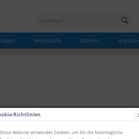
Anlagen
Werbebälle
Zubehör
Angebot
18,99 
ookie-Richtlinien
inkl. MwSt.
inkl
Diese Website verwendet Cookies, um Dir die bestmögliche
Hinweise fü