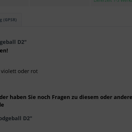
Lieferzeit 1-3 Werk
g (GPSR)
geball D2"
en!
 violett oder rot
oder haben Sie noch Fragen zu diesem oder ander
de
odgeball D2"