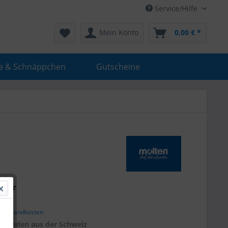
Service/Hilfe
Mein Konto
0,00 € *
e & Schnäppchen
Gutscheine
€ *
. Versandkosten
r
Kunden aus der Schweiz