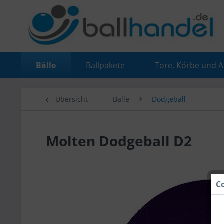
Bälle
Ballpakete
Tore, Körbe und 
Übersicht
Bälle
Dodgeball
Molten Dodgeball D2
C