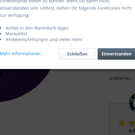
Funktionalität bieten zu können. Wenn Du damit nicht
einverstanden sein solltest, stehen Dir folgende Funktionen nicht
Farben
zur Verfügung:
Artikel in den Warenkorb legen
Merkzettel
Artikelempfehlungen und vieles mehr
Mehr Informationen
Schließen
Einverstanden
Vergleic
Artikel-Nr.: