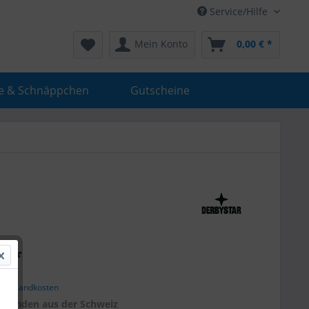
Service/Hilfe
Mein Konto
0,00 € *
e & Schnäppchen
Gutscheine
€ *
. Versandkosten
r
Kunden aus der Schweiz