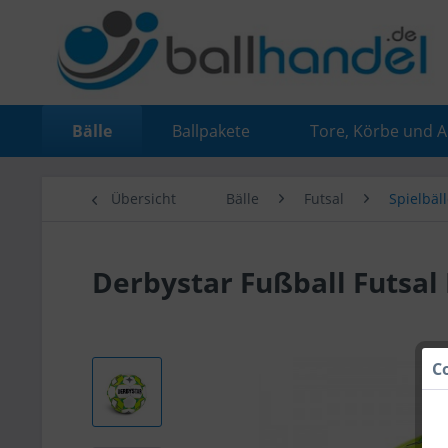
Bälle
Ballpakete
Tore, Körbe und 
Übersicht
Bälle
Futsal
Spielbäl
Derbystar Fußball Futsal 
C