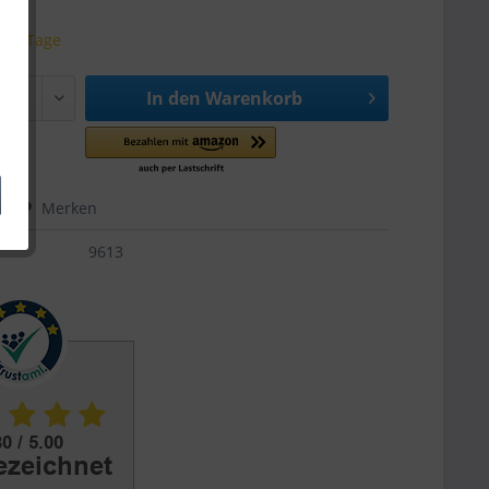
 3-5 Tage
In den
Warenkorb
hen
Merken
9613