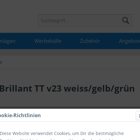
Anlagen
Werbebälle
Zubehör
Angebot
le
Brillant TT v23 weiss/gelb/grün
30,99 
ookie-Richtlinien
inkl. MwSt.
inkl
Diese Website verwendet Cookies, um Dir die bestmögliche
Hinweise fü