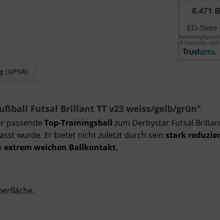
g (GPSR)
ßball Futsal Brillant TT v23 weiss/gelb/grün"
der passende
Top-Trainingsball
zum Derbystar Futsal Brilla
passt wurde. Er bietet nicht zuletzt durch sein
stark reduzie
n
extrem weichen Ballkontakt
.
berfläche.