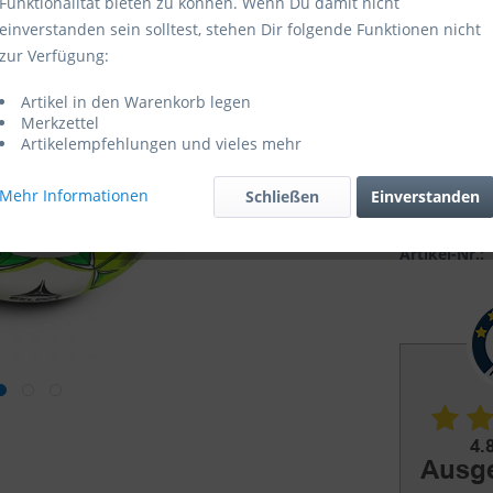
Funktionalität bieten zu können. Wenn Du damit nicht
einverstanden sein solltest, stehen Dir folgende Funktionen nicht
Lieferzeit
zur Verfügung:
Artikel in den Warenkorb legen
Merkzettel
Artikelempfehlungen und vieles mehr
Mehr Informationen
Schließen
Einverstanden
Vergleic
Artikel-Nr.: