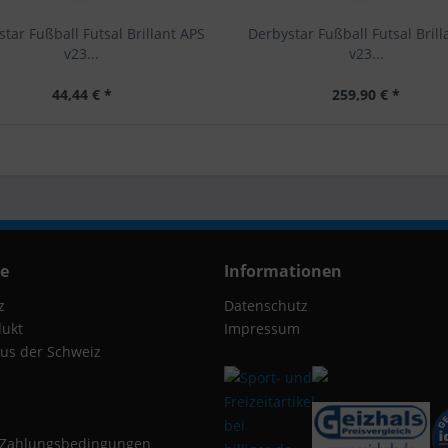
tar Fußball Futsal Brillant APS
Derbystar Fußball Futsal Brill
v23...
v23...
44,44 € *
259,90 € *
ce
Informationen
z
Datenschutz
dukt
Impressum
us der Schweiz
 Zahlungsbedingungen