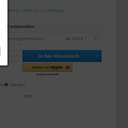
sandfertig, Lieferzeit 1-3 Werktage
rekt mitbestellen
 Markierungshemdchen
ab 2,50 € *
In den
Warenkorb
hen
Merken
8083