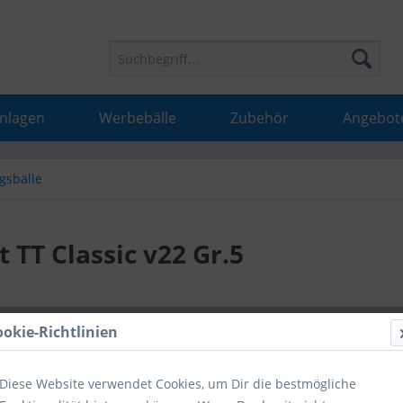
Anlagen
Werbebälle
Zubehör
Angebot
gsbälle
 TT Classic v22 Gr.5
24,90 
ookie-Richtlinien
inkl. MwSt.
inkl
Diese Website verwendet Cookies, um Dir die bestmögliche
Hinweise fü