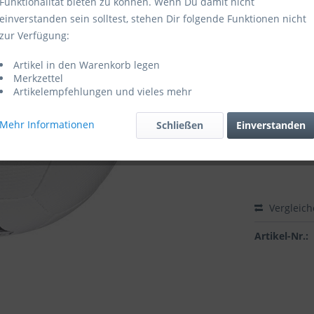
Funktionalität bieten zu können. Wenn Du damit nicht
einverstanden sein solltest, stehen Dir folgende Funktionen nicht
Sofort ver
zur Verfügung:
Artikel in den Warenkorb legen
Zubehör di
Merkzettel
Artikelempfehlungen und vieles mehr
Derbystar
Mehr Informationen
Schließen
Einverstanden
Vergleic
Artikel-Nr.: