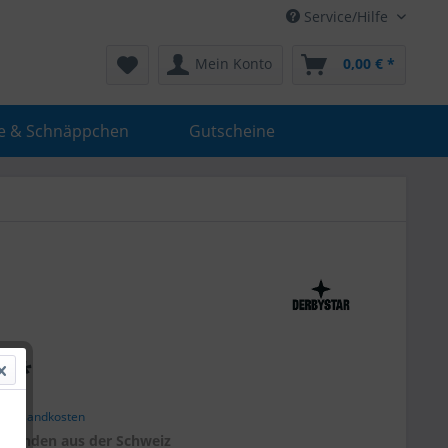
Service/Hilfe
Mein Konto
0,00 € *
e & Schnäppchen
Gutscheine
€ *
. Versandkosten
r
Kunden aus der Schweiz