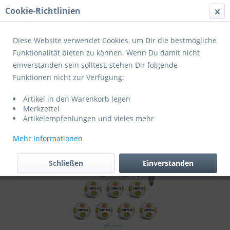
Cookie-Richtlinien
Menü
Diese Website verwendet Cookies, um Dir die bestmögliche
Funktionalität bieten zu können. Wenn Du damit nicht
einverstanden sein solltest, stehen Dir folgende
Übersicht
Fußballpakete
Funktionen nicht zur Verfügung:
Derbystar Fußball Apus Light 350 v26
Artikel in den Warenkorb legen
10er Ballpaket + Ballnetz weiss-grün-pink
Merkzettel
Artikelempfehlungen und vieles mehr
Mehr Informationen
Schließen
Einverstanden