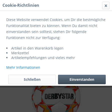
Cookie-Richtlinien
Menü
Diese Website verwendet Cookies, um Dir die bestmögliche
Funktionalität bieten zu können. Wenn Du damit nicht
einverstanden sein solltest, stehen Dir folgende
Übersicht
Fußballpakete
Funktionen nicht zur Verfügung:
Derbystar Fußball Stratos S-Light v23
Artikel in den Warenkorb legen
Weiss/Blau/Orange 10er Ballpaket inkl.
Merkzettel
Ballnetz
Artikelempfehlungen und vieles mehr
Mehr Informationen
Schließen
Einverstanden