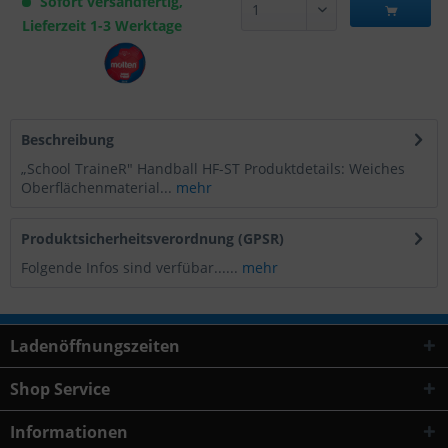
Sofort versandfertig,
Lieferzeit 1-3 Werktage
Beschreibung
„School TraineR" Handball HF-ST Produktdetails: Weiches
Oberflächenmaterial...
mehr
Produktsicherheitsverordnung (GPSR)
Folgende Infos sind verfübar......
mehr
Ladenöffnungszeiten
Shop Service
Informationen