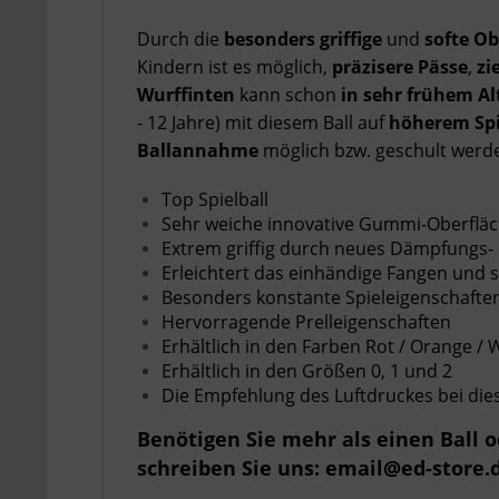
Durch die
besonders griffige
und
softe Ob
Kindern ist es möglich,
präzisere Pässe
,
zi
Wurffinten
kann schon
in sehr frühem Al
- 12 Jahre) mit diesem Ball auf
höherem Spi
Ballannahme
möglich bzw. geschult werd
Top Spielball
Sehr weiche innovative Gummi-Oberflä
Extrem griffig durch neues Dämpfungs-
Erleichtert das einhändige Fangen und 
Besonders konstante Spieleigenschafte
Hervorragende Prelleigenschaften
Erhältlich in den Farben Rot / Orange / W
Erhältlich in den Größen 0, 1 und 2
Die Empfehlung des Luftdruckes bei diesem
Benötigen Sie mehr als einen Ball 
schreiben Sie uns: email@ed-store.