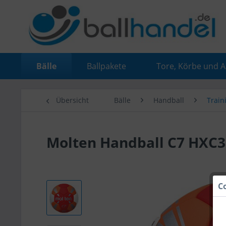
Bälle
Ballpakete
Tore, Körbe und 
Übersicht
Bälle
Handball
Train
Molten Handball C7 HXC
C