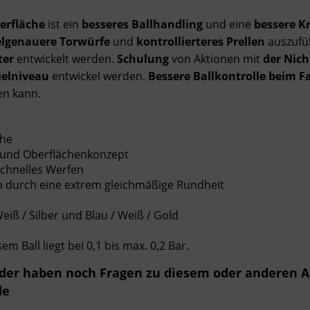
erfläche
ist ein
besseres Ballhandling
und eine
bessere K
elgenauere Torwürfe
und
kontrollierteres Prellen
auszufü
ter
entwickelt werden.
Schulung
von Aktionen mit
der Nic
elniveau
entwickel werden.
Bessere Ballkontrolle beim 
en kann.
che
 und Oberflächenkonzept
schnelles Werfen
n durch eine extrem gleichmäßige Rundheit
eiß / Silber und Blau / Weiß / Gold
 Ball liegt bei 0,1 bis max. 0,2 Bar.
oder haben noch Fragen zu diesem oder anderen A
de