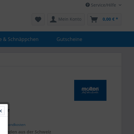
Service/Hilfe
Mein Konto
0,00 € *
e & Schnäppchen
Gutscheine
€ *
. Versandkosten
r
Kunden aus der Schweiz