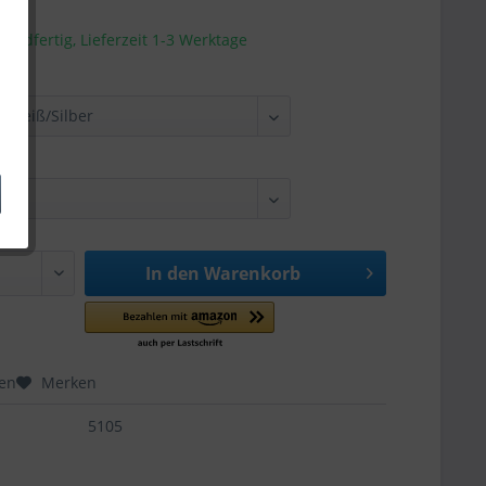
sandfertig, Lieferzeit 1-3 Werktage
In den
Warenkorb
hen
Merken
5105