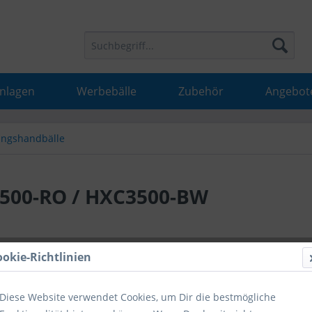
Anlagen
Werbebälle
Zubehör
Angebot
ingshandbälle
3500-RO / HXC3500-BW
38,99 
ookie-Richtlinien
inkl. MwSt.
inkl
Diese Website verwendet Cookies, um Dir die bestmögliche
Hinweise fü