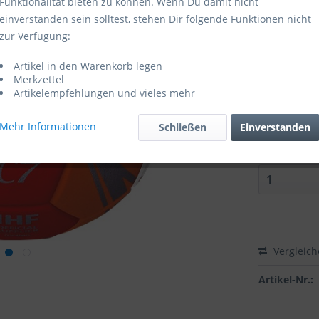
Funktionalität bieten zu können. Wenn Du damit nicht
einverstanden sein solltest, stehen Dir folgende Funktionen nicht
Sofort ver
zur Verfügung:
Farbe:
Artikel in den Warenkorb legen
Merkzettel
Artikelempfehlungen und vieles mehr
Größe:
Mehr Informationen
Schließen
Einverstanden
Vergleic
Artikel-Nr.: