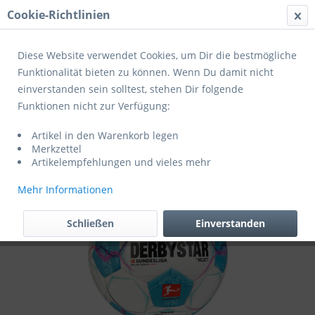
Cookie-Richtlinien
Menü
Diese Website verwendet Cookies, um Dir die bestmögliche
Funktionalität bieten zu können. Wenn Du damit nicht
einverstanden sein solltest, stehen Dir folgende
Übersicht
Jugendbälle
Funktionen nicht zur Verfügung:
Derbystar Fußball Bundesliga Brillant
Artikel in den Warenkorb legen
Replica S-light v24
Merkzettel
Artikelempfehlungen und vieles mehr
Mehr Informationen
Schließen
Einverstanden