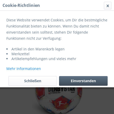
Cookie-Richtlinien
Menü
Diese Website verwendet Cookies, um Dir die bestmögliche
Funktionalität bieten zu können. Wenn Du damit nicht
einverstanden sein solltest, stehen Dir folgende
Übersicht
Freizeitbälle
Funktionen nicht zur Verfügung:
Derbystar Fußball Bundesliga Player v25
Artikel in den Warenkorb legen
weiss/rot/blau
Merkzettel
Artikelempfehlungen und vieles mehr
Mehr Informationen
Schließen
Einverstanden