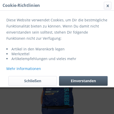
Cookie-Richtlinien
Menü
Diese Website verwendet Cookies, um Dir die bestmögliche
Funktionalität bieten zu können. Wenn Du damit nicht
einverstanden sein solltest, stehen Dir folgende
Übersicht
Zubehör
Funktionen nicht zur Verfügung:
Derbystar Rucksack Kids navy (exklusiv
Artikel in den Warenkorb legen
für Mitglieder des BSC Güls)
Merkzettel
Artikelempfehlungen und vieles mehr
Mehr Informationen
Schließen
Einverstanden