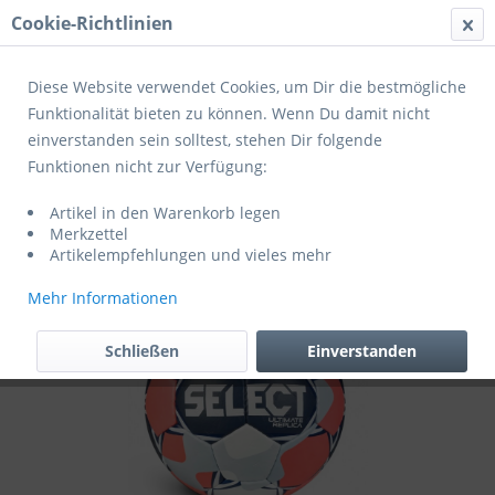
Cookie-Richtlinien
Menü
Diese Website verwendet Cookies, um Dir die bestmögliche
Funktionalität bieten zu können. Wenn Du damit nicht
einverstanden sein solltest, stehen Dir folgende
Übersicht
Trainingshandbälle
Funktionen nicht zur Verfügung:
Select Handball Replica EHF Euro Men
Artikel in den Warenkorb legen
v26 blau/rot
Merkzettel
Artikelempfehlungen und vieles mehr
Mehr Informationen
Schließen
Einverstanden