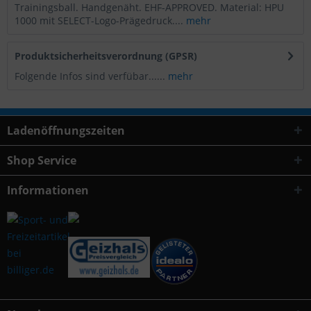
Trainingsball. Handgenäht. EHF-APPROVED. Material: HPU
1000 mit SELECT-Logo-Prägedruck....
mehr
Produktsicherheitsverordnung (GPSR)
Folgende Infos sind verfübar......
mehr
Ladenöffnungszeiten
Shop Service
Informationen