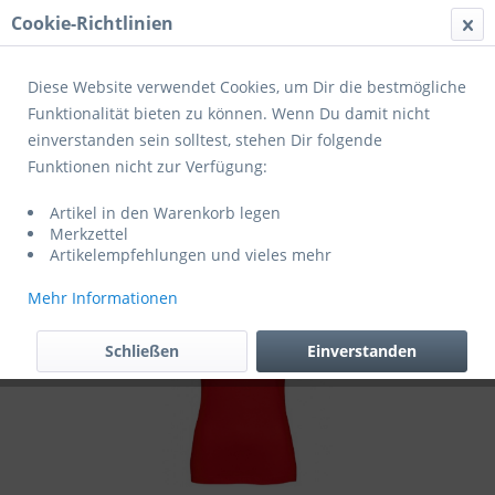
Cookie-Richtlinien
Menü
Diese Website verwendet Cookies, um Dir die bestmögliche
Funktionalität bieten zu können. Wenn Du damit nicht
einverstanden sein solltest, stehen Dir folgende
Übersicht
Fanartikel
Funktionen nicht zur Verfügung:
Sols Tank Top Damen Fanshirt (exklusiv
Artikel in den Warenkorb legen
für Fans des JFV Schieferland)
Merkzettel
Artikelempfehlungen und vieles mehr
Mehr Informationen
Schließen
Einverstanden