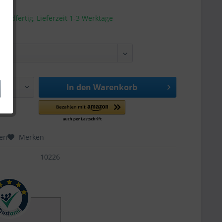
sandfertig, Lieferzeit 1-3 Werktage
In den
Warenkorb
hen
Merken
10226