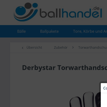
Bälle
Ballpakete
Tore, Körbe und A
Übersicht
Zubehör
Torwarthandschu
Derbystar Torwarthandsc
C