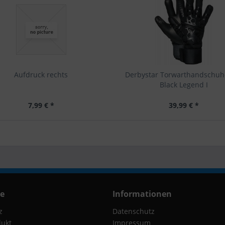
Aufdruck rechts
Derbystar Torwarthandschuh
Black Legend I
7,99 € *
39,99 € *
ce
Informationen
z
Datenschutz
dukt
Impressum