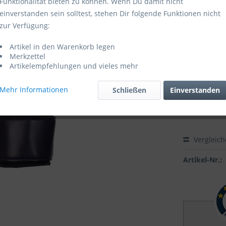
Funktionalität bieten zu können. Wenn Du damit nicht
einverstanden sein solltest, stehen Dir folgende Funktionen nicht
Sofort ver
zur Verfügung:
Größe:
Artikel in den Warenkorb legen
Merkzettel
Artikelempfehlungen und vieles mehr
Mehr Informationen
Schließen
Einverstanden
Vergleic
Artikel-Nr.: