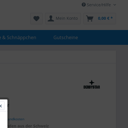
Service/Hilfe
Mein Konto
0,00 € *
e & Schnäppchen
Gutscheine
€ *
. Versandkosten
r
Kunden aus der Schweiz