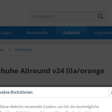
nlagen
Werbebälle
Zubehör
Angebot
he
Derbystar
huhe Allround v24 lila/orange
32,99 
ookie-Richtlinien
inkl. MwSt.
inkl
Diese Website verwendet Cookies, um Dir die bestmögliche
Hinweise fü