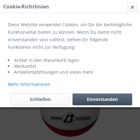
Cookie-Richtlinien
Menü
Diese Website verwendet Cookies, um Dir die bestmögliche
Funktionalität bieten zu können. Wenn Du damit nicht
einverstanden sein solltest, stehen Dir folgende
Übersicht
Trainigsbälle
Funktionen nicht zur Verfügung:
Baden Basketball Basic weiß/rot/royal
Artikel in den Warenkorb legen
Gr. 7
Merkzettel
Artikelempfehlungen und vieles mehr
Mehr Informationen
Schließen
Einverstanden