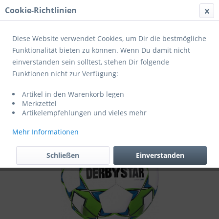
Cookie-Richtlinien
Menü
Diese Website verwendet Cookies, um Dir die bestmögliche
Funktionalität bieten zu können. Wenn Du damit nicht
einverstanden sein solltest, stehen Dir folgende
Übersicht
Jugendbälle
Funktionen nicht zur Verfügung:
Derbystar Fußball Junior Light v23
Artikel in den Warenkorb legen
Jugend-Trainingsball Weiss/Grün/Blau
Merkzettel
Artikelempfehlungen und vieles mehr
Mehr Informationen
Schließen
Einverstanden