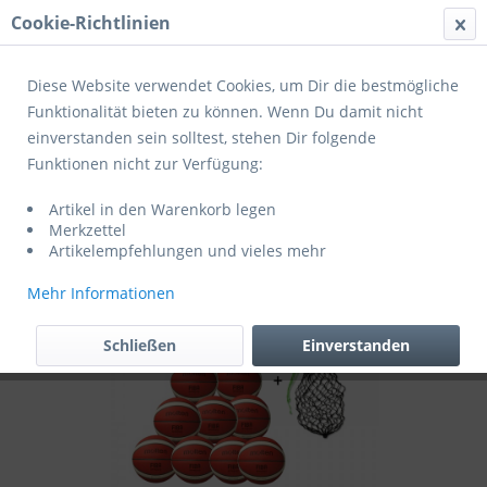
Cookie-Richtlinien
Menü
Diese Website verwendet Cookies, um Dir die bestmögliche
Funktionalität bieten zu können. Wenn Du damit nicht
einverstanden sein solltest, stehen Dir folgende
Übersicht
Profibälle
Funktionen nicht zur Verfügung:
Molten Basketball BXG5000 - 10er
Artikel in den Warenkorb legen
Ballpaket mit Ballnetz
Merkzettel
Artikelempfehlungen und vieles mehr
Mehr Informationen
Schließen
Einverstanden