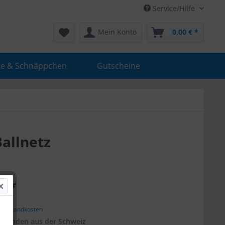
Service/Hilfe
Mein Konto
0,00 € *
e & Schnäppchen
Gutscheine
Ballnetz
€ *
. Versandkosten
r
Kunden aus der Schweiz