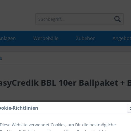
Anlagen
Werbebälle
Zubehör
Angebot
e
asyCredik BBL 10er Ballpaket + 
99,99 
ookie-Richtlinien
inkl. MwSt.
inkl
Diese Website verwendet Cookies, um Dir die bestmögliche
Hinweise fü