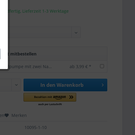
sandfertig, Lieferzeit 1-3 Werktage
rekt mitbestellen
Bundesliga Ballpumpe mit zwei Nadeln -offizielles Lizenzprodukt
ab 3,99 € *
In den
Warenkorb
hen
Merken
10095-1-10