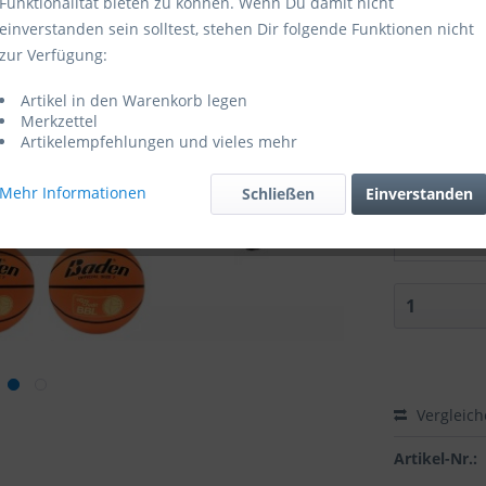
Funktionalität bieten zu können. Wenn Du damit nicht
einverstanden sein solltest, stehen Dir folgende Funktionen nicht
Sofort ver
zur Verfügung:
Größe:
Artikel in den Warenkorb legen
Merkzettel
Artikelempfehlungen und vieles mehr
Mehr Informationen
Schließen
Einverstanden
Zubehör di
Vergleic
Artikel-Nr.: