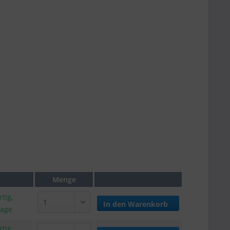
Menge
tig,
In den
Warenkorb
tage
tig,