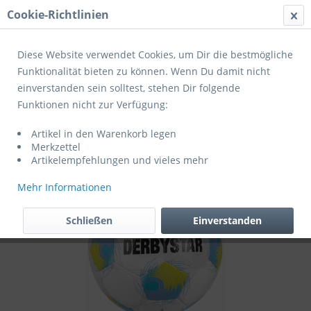
Cookie-Richtlinien
Menü
Diese Website verwendet Cookies, um Dir die bestmögliche
Funktionalität bieten zu können. Wenn Du damit nicht
einverstanden sein solltest, stehen Dir folgende
Übersicht
Trainingsbälle
Funktionen nicht zur Verfügung:
Derbystar Fußball Apus TT Fairtrade
Artikel in den Warenkorb legen
weiss/Blau/Grün Gr 5
Merkzettel
Artikelempfehlungen und vieles mehr
Mehr Informationen
Schließen
Einverstanden