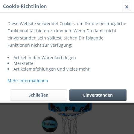
Cookie-Richtlinien
Menü
Diese Website verwendet Cookies, um Dir die bestmögliche
Funktionalität bieten zu können. Wenn Du damit nicht
einverstanden sein solltest, stehen Dir folgende
Übersicht
Basketballkörbe
Funktionen nicht zur Verfügung:
Wilson Mini HOOP FANATIC MINI BSKT
Artikel in den Warenkorb legen
HOOP
Merkzettel
Artikelempfehlungen und vieles mehr
Mehr Informationen
Schließen
Einverstanden