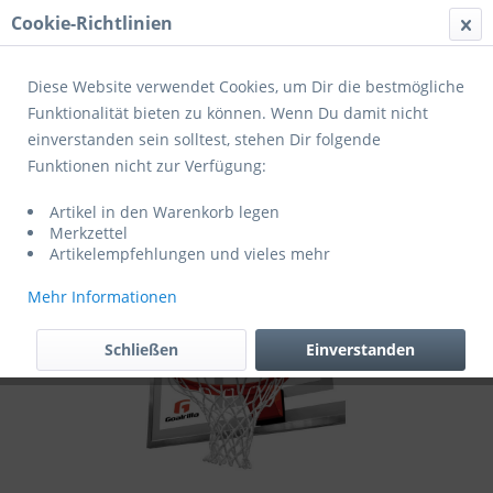
Cookie-Richtlinien
Menü
Diese Website verwendet Cookies, um Dir die bestmögliche
Funktionalität bieten zu können. Wenn Du damit nicht
einverstanden sein solltest, stehen Dir folgende
Übersicht
Basketballkörbe
Funktionen nicht zur Verfügung:
Goalrilla Universal Premium
Artikel in den Warenkorb legen
Basketballkorb Medium Weight Flex Rim
Merkzettel
Artikelempfehlungen und vieles mehr
Mehr Informationen
Schließen
Einverstanden