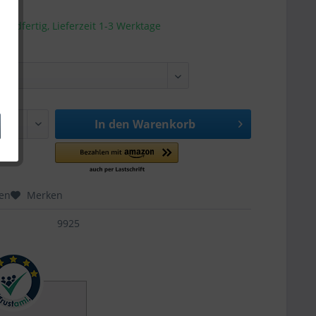
sandfertig, Lieferzeit 1-3 Werktage
In den
Warenkorb
hen
Merken
9925