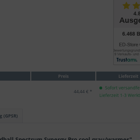
Preis
Lieferzeit
Sofort versandfer
44,44 € *
Lieferzeit 1-3 Werk
g (GPSR)
ball Spectrum Synergy Pro cool grau/warmes"