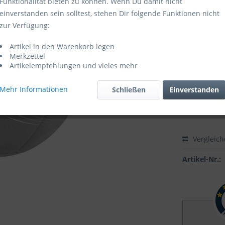
Funktionalität bieten zu können. Wenn Du damit nicht
einverstanden sein solltest, stehen Dir folgende Funktionen nicht
Sofort ver
zur Verfügung:
Größe:
Artikel in den Warenkorb legen
Merkzettel
Artikelempfehlungen und vieles mehr
Mehr Informationen
Schließen
Einverstanden
Vergleic
Artikel-Nr.: