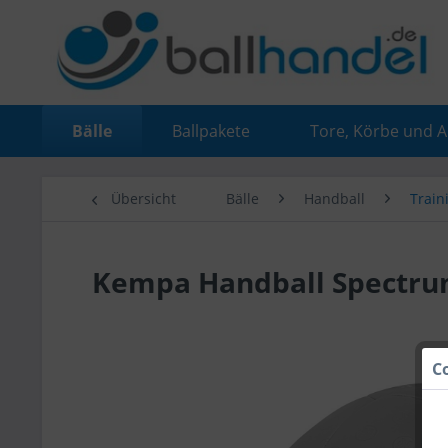
Bälle
Ballpakete
Tore, Körbe und 
Übersicht
Bälle
Handball
Train
Kempa Handball Spectru
C