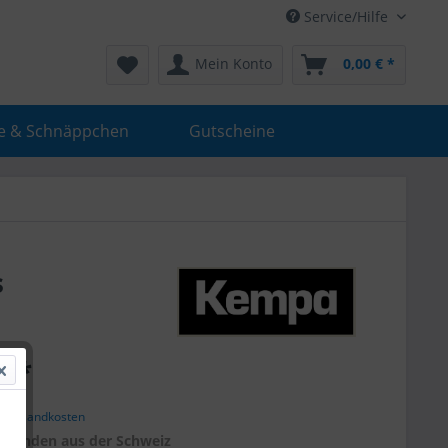
Service/Hilfe
Mein Konto
0,00 € *
e & Schnäppchen
Gutscheine
s
€ *
. Versandkosten
r
Kunden aus der Schweiz