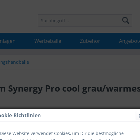
Anlagen
Werbebälle
Zubehör
Angebot
ingshandbälle
m Synergy Pro cool grau/warme
44,44 
ookie-Richtlinien
inkl. MwSt.
inkl
Diese Website verwendet Cookies, um Dir die bestmögliche
Hinweise fü