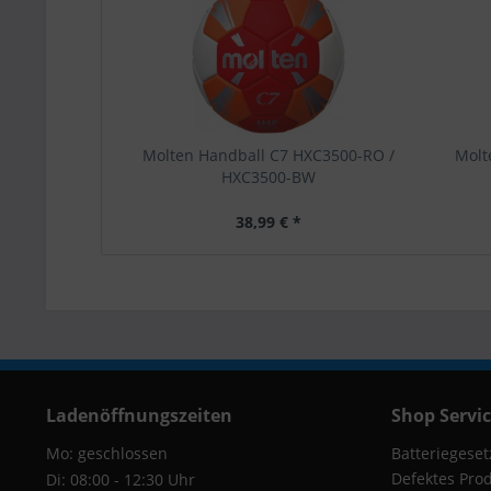
Molten Handball C7 HXC3500-RO /
Molt
HXC3500-BW
38,99 € *
Ladenöffnungszeiten
Shop Servi
Mo: geschlossen
Batteriegeset
Defektes Pro
Di: 08:00 - 12:30 Uhr