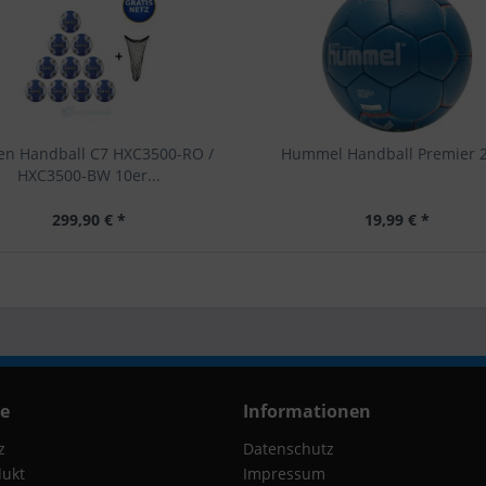
en Handball C7 HXC3500-RO /
Hummel Handball Premier 
HXC3500-BW 10er...
299,90 € *
19,99 € *
ce
Informationen
z
Datenschutz
dukt
Impressum