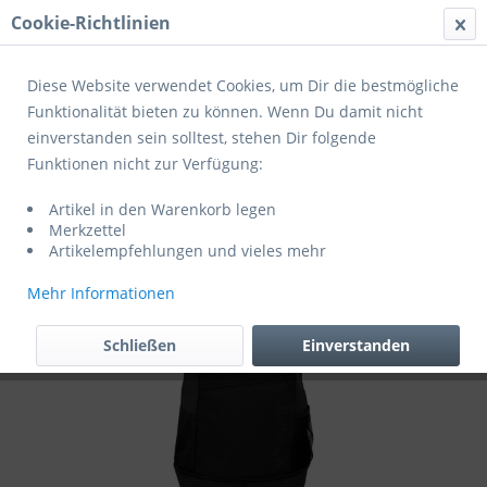
Cookie-Richtlinien
Menü
Diese Website verwendet Cookies, um Dir die bestmögliche
Funktionalität bieten zu können. Wenn Du damit nicht
einverstanden sein solltest, stehen Dir folgende
Übersicht
Mannschaftsbedarf
Funktionen nicht zur Verfügung:
Uhlsport Rucksack mit extra großem
Artikel in den Warenkorb legen
Bodenfach
Merkzettel
Artikelempfehlungen und vieles mehr
Mehr Informationen
Schließen
Einverstanden