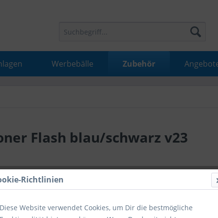
nlagen
Werbebälle
Zubehör
Angebot
oner Flash blau/schwarz v23
16,99 
ookie-Richtlinien
inkl. MwSt.
inkl
Diese Website verwendet Cookies, um Dir die bestmögliche
Hinweise fü