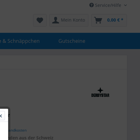
Service/Hilfe
Mein Konto
0,00 € *
e & Schnäppchen
Gutscheine
€ *
. Versandkosten
r
Kunden aus der Schweiz