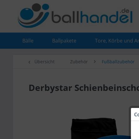
Bälle
Ballpakete
Tore, Körbe und A
Übersicht
Zubehör
Fußballzubehör
Derbystar Schienbeinsch
C