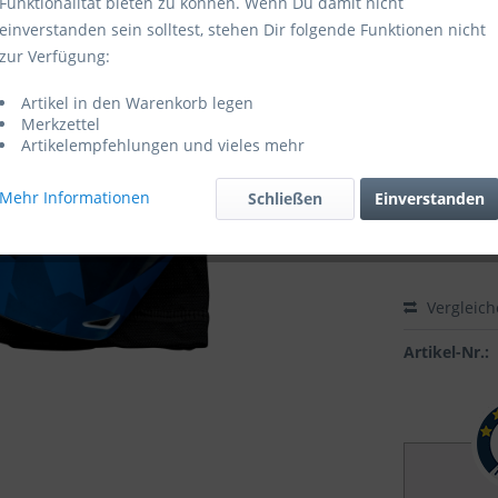
Funktionalität bieten zu können. Wenn Du damit nicht
einverstanden sein solltest, stehen Dir folgende Funktionen nicht
Sofort ver
zur Verfügung:
Größe:
Artikel in den Warenkorb legen
Merkzettel
Artikelempfehlungen und vieles mehr
Mehr Informationen
Schließen
Einverstanden
Vergleic
Artikel-Nr.: