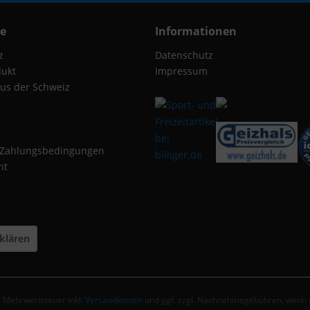
ce
Informationen
z
Datenschutz
dukt
Impressum
us der Schweiz
 Zahlungsbedingungen
ht
klären
zl. Mehrwertsteuer inkl.
Versandkosten
und ggf. zzgl. Nachnahmegebühren, wenn n