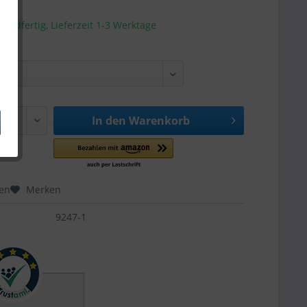
sandfertig, Lieferzeit 1-3 Werktage
In den
Warenkorb
hen
Merken
9247-1