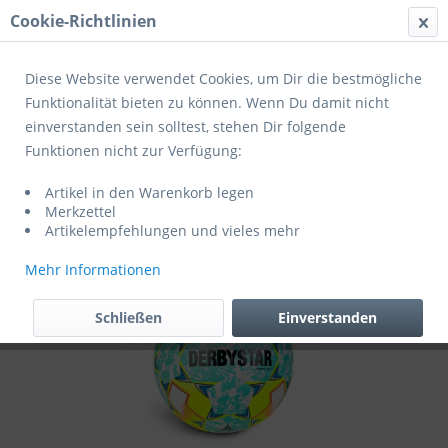
Cookie-Richtlinien
Menü
Diese Website verwendet Cookies, um Dir die bestmögliche
Funktionalität bieten zu können. Wenn Du damit nicht
einverstanden sein solltest, stehen Dir folgende
Übersicht
Jugendbälle
Funktionen nicht zur Verfügung:
Derbystar Fußball Stratos Light v24 blau-
Artikel in den Warenkorb legen
gelb-weiss
Merkzettel
Artikelempfehlungen und vieles mehr
Mehr Informationen
Schließen
Einverstanden