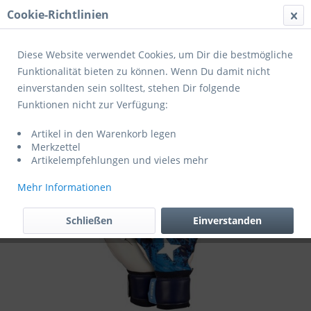
Cookie-Richtlinien
Menü
Diese Website verwendet Cookies, um Dir die bestmögliche
Funktionalität bieten zu können. Wenn Du damit nicht
einverstanden sein solltest, stehen Dir folgende
Übersicht
Derbystar
Funktionen nicht zur Verfügung:
Derbystar Towarthandschuhe APS Super
Artikel in den Warenkorb legen
Grip
Merkzettel
Artikelempfehlungen und vieles mehr
Mehr Informationen
Schließen
Einverstanden