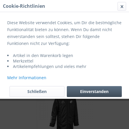
Cookie-Richtlinien
Menü
Diese Website verwendet Cookies, um Dir die bestmögliche
Funktionalität bieten zu können. Wenn Du damit nicht
einverstanden sein solltest, stehen Dir folgende
Übersicht
Zusatzartikel
Funktionen nicht zur Verfügung:
Derbystar Primo Stadionjacke schwarz
Artikel in den Warenkorb legen
weiß (exklusiv für Mitglieder des BSC
Merkzettel
Güls)
Artikelempfehlungen und vieles mehr
Mehr Informationen
Schließen
Einverstanden