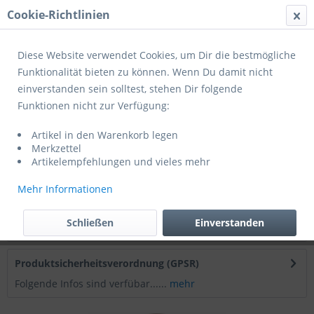
Cookie-Richtlinien
Menü
Diese Website verwendet Cookies, um Dir die bestmögliche
Funktionalität bieten zu können. Wenn Du damit nicht
einverstanden sein solltest, stehen Dir folgende
Übersicht
Werbebälle
Funktionen nicht zur Verfügung:
Echtleder Fußball - mit Ihrem Logo
Artikel in den Warenkorb legen
bedruckt
Merkzettel
Artikelempfehlungen und vieles mehr
Mehr Informationen
Beschreibung
Unsere Echtlederbälle sind besonders hochwertige
Schließen
Einverstanden
Werbemittel. Besonders beliebt sind...
mehr
Produktsicherheitsverordnung (GPSR)
Folgende Infos sind verfübar......
mehr