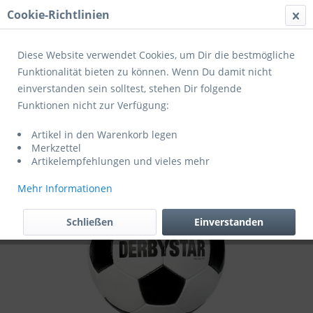
Cookie-Richtlinien
Menü
Diese Website verwendet Cookies, um Dir die bestmögliche
Funktionalität bieten zu können. Wenn Du damit nicht
einverstanden sein solltest, stehen Dir folgende
Übersicht
Trainingsbälle
Funktionen nicht zur Verfügung:
Derbystar Fußball Retro TT v21 Gr.5
Artikel in den Warenkorb legen
weiss schwarz
Merkzettel
Artikelempfehlungen und vieles mehr
Mehr Informationen
Schließen
Einverstanden