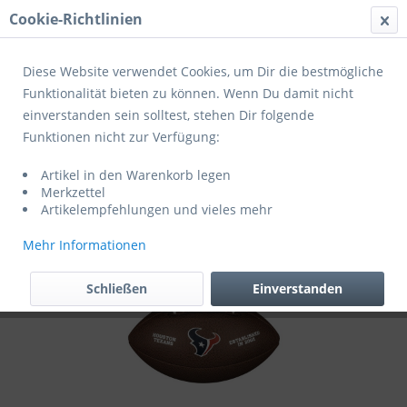
Cookie-Richtlinien
Menü
Diese Website verwendet Cookies, um Dir die bestmögliche
Funktionalität bieten zu können. Wenn Du damit nicht
einverstanden sein solltest, stehen Dir folgende
Übersicht
Fanbälle
Funktionen nicht zur Verfügung:
Wilson Football NFL Team Logo Housten
Artikel in den Warenkorb legen
Texans WTF1748HU
Merkzettel
Artikelempfehlungen und vieles mehr
Mehr Informationen
Schließen
Einverstanden