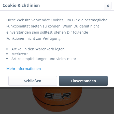
Cookie-Richtlinien
Menü
Diese Website verwendet Cookies, um Dir die bestmögliche
Funktionalität bieten zu können. Wenn Du damit nicht
einverstanden sein solltest, stehen Dir folgende
Übersicht
Trainigsbälle
Funktionen nicht zur Verfügung:
Molten Basketball BXR
Artikel in den Warenkorb legen
Merkzettel
Artikelempfehlungen und vieles mehr
Mehr Informationen
Schließen
Einverstanden