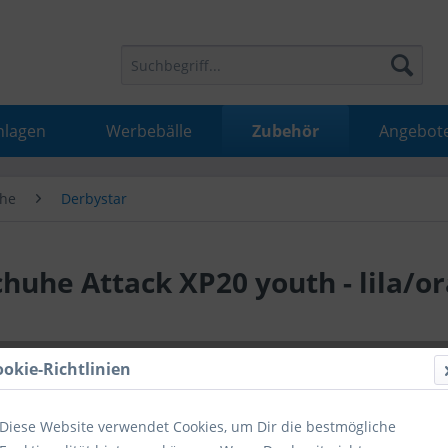
nlagen
Werbebälle
Zubehör
Angebot
he
Derbystar
uhe Attack XP20 youth - lila/o
20,99 
ookie-Richtlinien
inkl. MwSt.
inkl
Diese Website verwendet Cookies, um Dir die bestmögliche
Hinweise fü