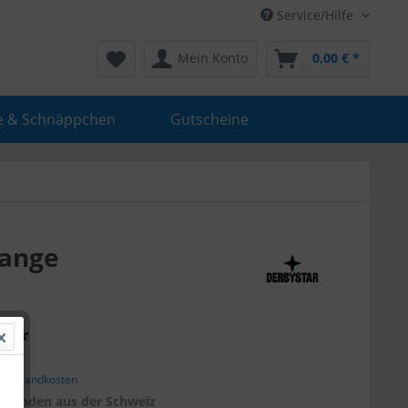
Service/Hilfe
Mein Konto
0,00 € *
e & Schnäppchen
Gutscheine
range
€ *
. Versandkosten
r
Kunden aus der Schweiz