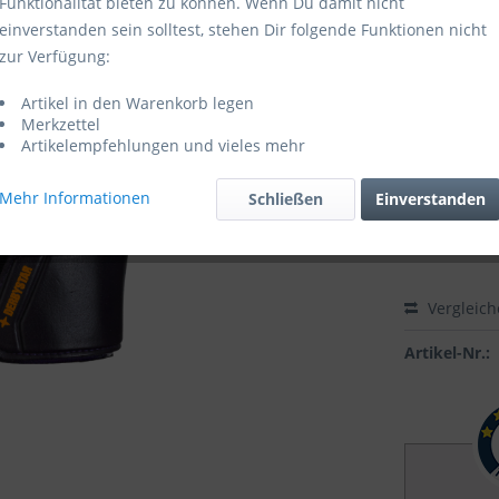
Funktionalität bieten zu können. Wenn Du damit nicht
einverstanden sein solltest, stehen Dir folgende Funktionen nicht
Sofort ver
zur Verfügung:
Größe:
Artikel in den Warenkorb legen
Merkzettel
Artikelempfehlungen und vieles mehr
Mehr Informationen
Schließen
Einverstanden
Vergleic
Artikel-Nr.: