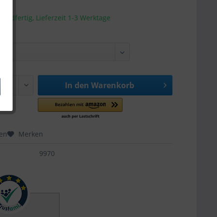
sandfertig, Lieferzeit 1-3 Werktage
In den
Warenkorb
hen
Merken
9970