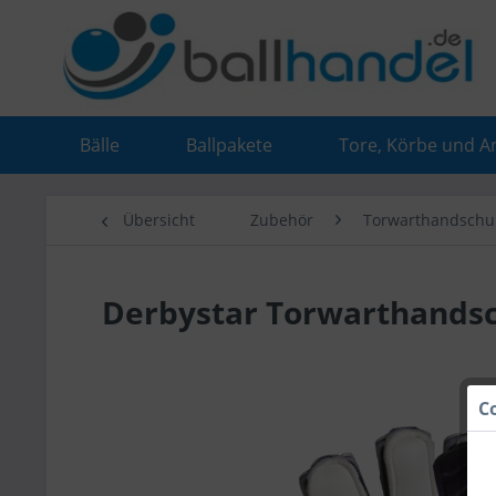
Bälle
Ballpakete
Tore, Körbe und A
Übersicht
Zubehör
Torwarthandschu
Derbystar Torwarthandsch
C