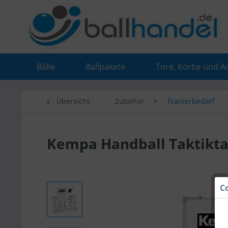
Bälle
Ballpakete
Tore, Körbe und A
Übersicht
Zubehör
Trainerbedarf
Kempa Handball Taktiktaf
C