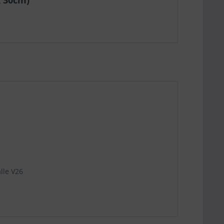
x 30cm)"
lle V26