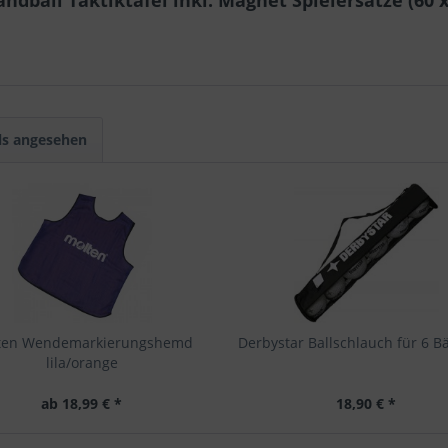
dball Taktiktafel inkl. Magnet Spielersätze (60 
ls angesehen
ten Wendemarkierungshemd
Derbystar Ballschlauch für 6 Bä
lila/orange
ab 18,99 € *
18,90 € *