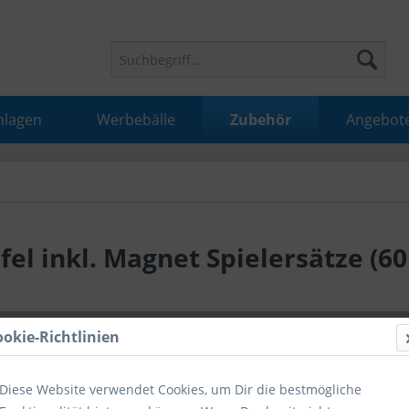
nlagen
Werbebälle
Zubehör
Angebot
el inkl. Magnet Spielersätze (60
33,99 
ookie-Richtlinien
inkl. MwSt.
inkl
Diese Website verwendet Cookies, um Dir die bestmögliche
Hinweise fü