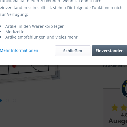
Funktionalität bieten zu können. Wenn Du damit nicht
einverstanden sein solltest, stehen Dir folgende Funktionen nicht
Sofort ver
zur Verfügung:
Artikel in den Warenkorb legen
Merkzettel
Artikelempfehlungen und vieles mehr
Mehr Informationen
Schließen
Einverstanden
Vergleic
Artikel-Nr.: