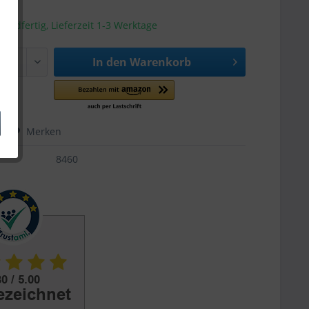
sandfertig, Lieferzeit 1-3 Werktage
In den
Warenkorb
hen
Merken
8460