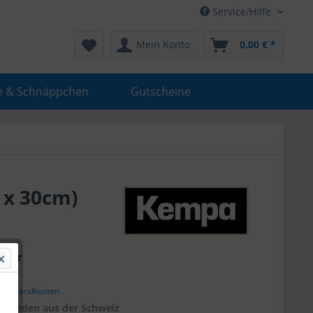
Service/Hilfe
Mein Konto
0,00 € *
e & Schnäppchen
Gutscheine
 x 30cm)
€ *
. Versandkosten
r
Kunden aus der Schweiz