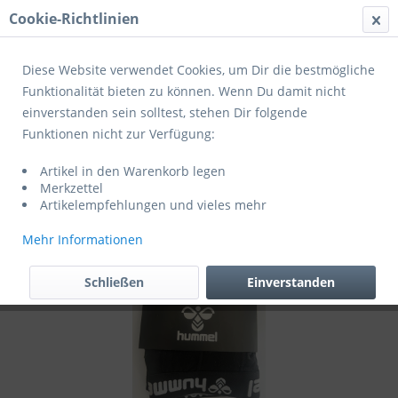
Cookie-Richtlinien
Menü
Diese Website verwendet Cookies, um Dir die bestmögliche
Funktionalität bieten zu können. Wenn Du damit nicht
einverstanden sein solltest, stehen Dir folgende
Übersicht
Sonstiges
Funktionen nicht zur Verfügung:
Hummel Herren Boxershorts 2-Pack
Artikel in den Warenkorb legen
schwarz
Merkzettel
Artikelempfehlungen und vieles mehr
Mehr Informationen
Schließen
Einverstanden