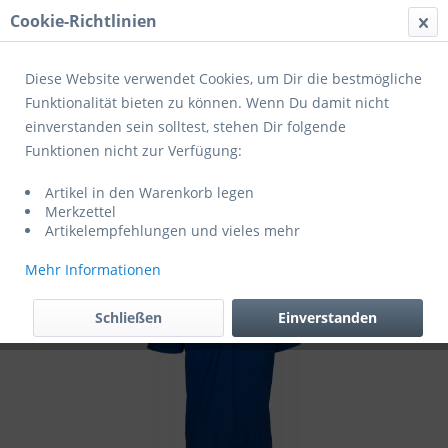
Cookie-Richtlinien
Menü
Diese Website verwendet Cookies, um Dir die bestmögliche
Funktionalität bieten zu können. Wenn Du damit nicht
einverstanden sein solltest, stehen Dir folgende
Übersicht
Spvgg Cochem
Funktionen nicht zur Verfügung:
Derbystar Poloshirt Ultimo blau (Exklusiv
Artikel in den Warenkorb legen
für Mitglieder der Spvgg Cochem)
Merkzettel
Artikelempfehlungen und vieles mehr
Mehr Informationen
Schließen
Einverstanden