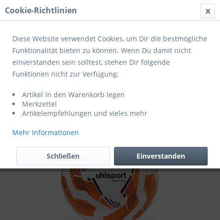
Cookie-Richtlinien
Menü
Diese Website verwendet Cookies, um Dir die bestmögliche
Funktionalität bieten zu können. Wenn Du damit nicht
einverstanden sein solltest, stehen Dir folgende
Übersicht
Trainingsbälle
Funktionen nicht zur Verfügung:
Uhlsport Fußball Resist Addglue
Artikel in den Warenkorb legen
white/fluo orange/black
Merkzettel
Artikelempfehlungen und vieles mehr
Mehr Informationen
Schließen
Einverstanden